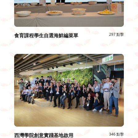
297 點擊
食育課程學生自選海鮮編菜單
346 點擊
西灣學院創意實踐基地啟用