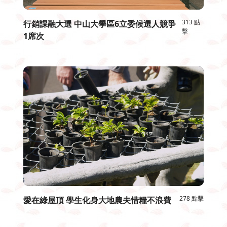
313 點
行銷課融大選 中山大學區6立委候選人競爭
擊
1席次
278 點擊
愛在綠屋頂 學生化身大地農夫惜糧不浪費