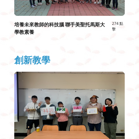
274 點
培養未來教師的科技腦 聯手美聖托馬斯大
擊
學教素養
創新教學