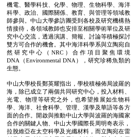
機電、醫學科技、化學、物理、生物科學、海洋
科學、政治、國際關係、教育、與管理等領域教
師參與。中山大學參訪團受到各校及研究機構熱
情接待，各領域教師也安排至相關學術單位及研
究中心交流，透過演講、簡報、討論等積極探討
雙方可合作的機會。其中海洋科學系與立陶宛自
然研究中心（NRC）合作項目聚焦環境
DNA（Environmental DNA），研究珍稀魚類的
生態。
中山大學校長鄭英耀指出，學校積極佈局波羅的
海，除已成立了兩個共同研究中心，投入材料、
光電、物理等研究之外，也希望推展如生物科
學、海洋、社會科學、管理、漢學及華語等各方
面的合作。開啟與推動中山大學與波羅的海國家
合作的關鍵人物、中山大學國際長周明奇表示，
拉脫維亞在太空科學及光纖材料，而立陶宛在雷