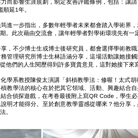
壓力而影響生涯規劃，制定友善評鑑條例，包括：讓請
鑑順延1年。
曉筠進一步指出，多數年輕學者未來都會踏入學術界，
痛期。此次藉由交流會，讓年輕學者對學術環境先有一
分享，不少博士生或博士後研究員，都會選擇學術教職
財務管理研究所博士生林語涵分享，這場活動讓她接觸
能從他們的人生閱歷得到許多寶貴意見，這對她接下來
化學系教授陳俊太演講「斜槓教學法：修喔！太式胡
斜槓教學法的核心在於把其它領域、活動、興趣結合自
結合偵探遊戲，在考卷最後附上寫QR Code，學生
上說明才能得分。至於創意教學靈感從哪來？他分享，
方法。