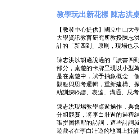
教學玩出新花樣 陳志洪
【教發中心提供】國立中山大
大學資訊教育研究所教授陳志
計的「新四到」原則，現場也
陳志洪以胡適說過的「讀書四
部分，桌遊的卡牌呈現以小型
是在桌遊中，賦予抽象概念一
觀點與思考邏輯，重新建構、
助訓練聆聽、表達、溝通、思
陳志洪現場教學桌遊操作，與
分組競賽，將李白壯遊的過程
張拼圖搭配的詩詞，這些詩詞
遊戲者在李白壯遊的地圖上拆