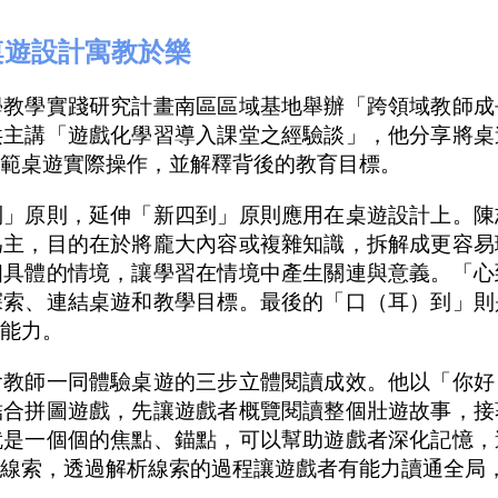
桌遊設計寓教於樂
學教學實踐研究計畫南區區域基地舉辦「跨領域教師成
洪主講「遊戲化學習導入課堂之經驗談」，他分享將桌
示範桌遊實際操作，並解釋背後的教育目標。
到」原則，延伸「新四到」原則應用在桌遊設計上。陳
為主，目的在於將龐大內容或複雜知識，拆解成更容易
個具體的情境，讓學習在情境中產生關連與意義。「心
探索、連結桌遊和教學目標。最後的「口（耳）到」則
考能力。
會教師一同體驗桌遊的三步立體閱讀成效。他以「你好
結合拼圖遊戲，先讓遊戲者概覽閱讀整個壯遊故事，接
就是一個個的焦點、錨點，可以幫助遊戲者深化記憶，
解線索，透過解析線索的過程讓遊戲者有能力讀通全局