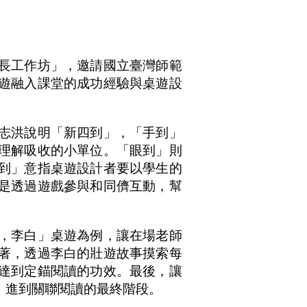
長工作坊」，邀請國立臺灣師範
遊融入課堂的成功經驗與桌遊設
志洪說明「新四到」，「手到」
理解吸收的小單位。「眼到」則
到」意指桌遊設計者要以學生的
是透過遊戲參與和同儕互動，幫
，李白」桌遊為例，讓在場老師
著，透過李白的壯遊故事摸索每
達到定錨閱讀的功效。最後，讓
，進到關聯閱讀的最終階段。